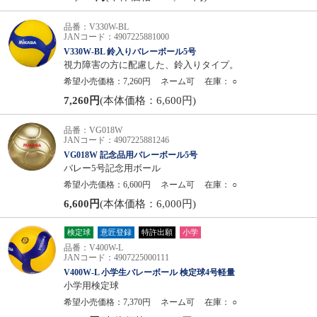
品番：V330W-BL
JANコード：4907225881000
V330W-BL 鈴入りバレーボール5号
視力障害の方に配慮した、鈴入りタイプ。
希望小売価格：7,260円
ネーム可
在庫：
○
7,260円
(本体価格：6,600円)
品番：VG018W
JANコード：4907225881246
VG018W 記念品用バレーボール5号
バレー5号記念用ボール
希望小売価格：6,600円
ネーム可
在庫：
○
6,600円
(本体価格：6,000円)
検定球
意匠登録
特許出願
小学
品番：V400W-L
JANコード：4907225000111
V400W-L 小学生バレーボール 検定球4号軽量
小学用検定球
希望小売価格：7,370円
ネーム可
在庫：
○