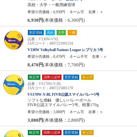
高校・大学・一般用練習球
希望小売価格：6,930円
ネーム可
在庫：
○
6,930円
(本体価格：6,300円)
意匠登録
高校
大学
一般
品番：V330W-VNL
JANコード：4907225991334
V330W Volleyball Nations League レプリカ 5号
希望小売価格：8,470円
ネーム不可
在庫：
○
8,470円
(本体価格：7,700円)
検定球
国際公認球
意匠登録
キッズ
品番：VS170W-Y-BL
JANコード：4907225881178
VS170W-Y-BL FIVB公認スマイルバレー5号
ソフトな感触 優しいバレーボール
FIVB公認スマイルバレー5号、軽量170g
希望小売価格：3,080円
ネーム可
在庫：
○
3,080円
(本体価格：2,800円)
検定球
国際公認球
意匠登録
キッズ