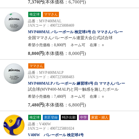
7,370円
(本体価格：6,700円)
検定球
ママさん
品番：MVP400MAL
JANコード：4907225008469
MVP400MAL バレーボール 検定球4号 白 ママさんバレー
全国ママさんバレーボール連盟大会公式試合球
希望小売価格：8,800円
ネーム可
在庫：
○
8,800円
(本体価格：8,000円)
ママさん
品番：MVP400MALP
JANコード：4907225008483
MVP400MALP バレーボール 練習球4号 白 ママさんバレー
試合球(MVP400-MALP)と同一触感を施したボール
希望小売価格：7,480円
ネーム可
在庫：
○
7,480円
(本体価格：6,800円)
検定球
意匠登録
特許出願
中学
家庭・婦人
品番：V400W
JANコード：4907225881024
V400W バレーボール 検定球4号