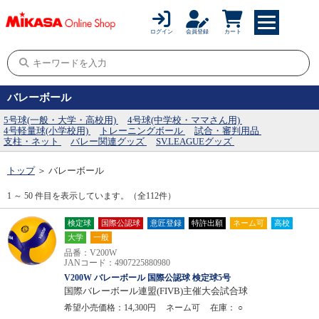
ログイン
会員登録
カート
バレーボール
5号球(一般・大学・高校用)
4号球(中学校・ママさん用)
4号軽量球(小学校用)
トレーニングボール
試合・審判用品
支柱・ネット
バレー関連グッズ
SV.LEAGUEグッズ
トップ
＞
バレーボール
1 ～ 50 件目を表示しています。（全112件）
検定球
国際公認球
意匠登録
特許出願
ネーム可
高校
大学
一般
品番：V200W
JANコード：4907225880980
V200W バレーボール 国際公認球 検定球5号
国際バレーボール連盟(FIVB)主催大会試合球
希望小売価格：14,300円
ネーム可
在庫：
○