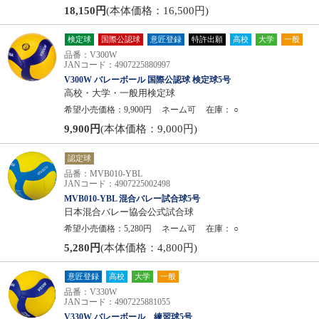
18,150円
(本体価格：16,500円)
検定球
国際公認球
意匠登録
特許出願
高校
大学
一般
品番：V300W
JANコード：4907225880997
V300W バレーボール 国際公認球 検定球5号
高校・大学・一般用検定球
希望小売価格：9,900円
ネーム可
在庫：
○
9,900円
(本体価格：9,000円)
認定球
品番：MVB010-YBL
JANコード：4907225002498
MVB010-YBL 混合バレー試合球5号
日本混合バレー協会公式試合球
希望小売価格：5,280円
ネーム可
在庫：
○
5,280円
(本体価格：4,800円)
意匠登録
高校
大学
一般
品番：V330W
JANコード：4907225881055
V330W バレーボール 練習球5号