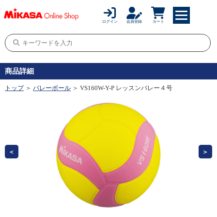
ログイン
会員登録
カート
商品詳細
トップ
＞
バレーボール
＞ VS160W-Y-P レッスンバレー４号