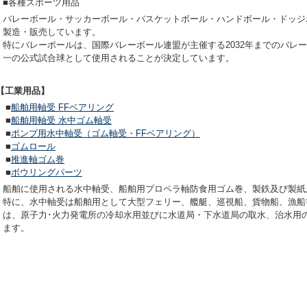
■各種スポーツ用品
バレーボール・サッカーボール・バスケットボール・ハンドボール・ドッジ
製造・販売しています。
特にバレーボールは、国際バレーボール連盟が主催する2032年までのバレ
一の公式試合球として使用されることが決定しています。
【工業用品】
■
船舶用軸受 FFベアリング
■
船舶用軸受 水中ゴム軸受
■
ポンプ用水中軸受（ゴム軸受・FFベアリング）
■
ゴムロール
■
推進軸ゴム巻
■
ボウリングパーツ
船舶に使用される水中軸受、船舶用プロペラ軸防食用ゴム巻、製鉄及び製紙
特に、水中軸受は船舶用として大型フェリー、艦艇、巡視船、貨物船、漁船
は、原子力･火力発電所の冷却水用並びに水道局・下水道局の取水、治水用
ます。