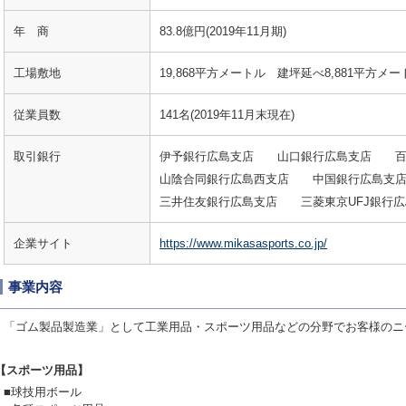
年 商
83.8億円(2019年11月期)
工場敷地
19,868平方メートル 建坪延べ8,881平方メー
従業員数
141名(2019年11月末現在)
取引銀行
伊予銀行広島支店 山口銀行広島支店 百
山陰合同銀行広島西支店 中国銀行広島支
三井住友銀行広島支店 三菱東京UFJ銀行
企業サイト
https://www.mikasasports.co.jp/
事業内容
「ゴム製品製造業」として工業用品・スポーツ用品などの分野でお客様のニ
【スポーツ用品】
■球技用ボール