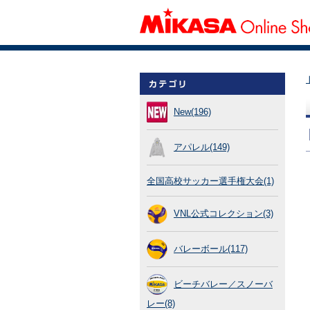
New(196)
アパレル(149)
全国高校サッカー選手権大会(1)
VNL公式コレクション(3)
バレーボール(117)
ビーチバレー／スノーバ
レー(8)