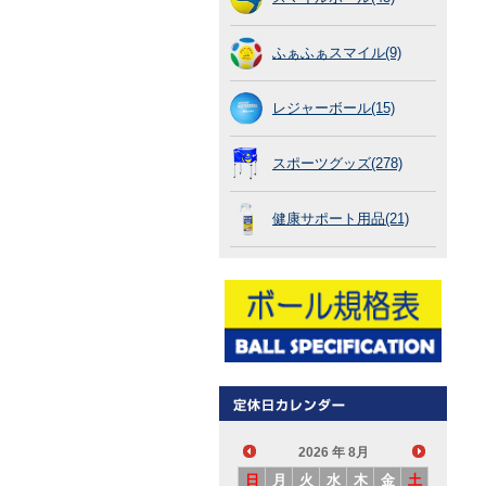
ふぁふぁスマイル(9)
レジャーボール(15)
スポーツグッズ(278)
健康サポート用品(21)
2026
年 8月
日
月
火
水
木
金
土