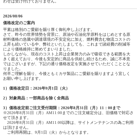
わせは受け付けておりません。
2026/08/06
価格改定のご案内
平素は格別のご愛顧を賜り厚く御礼申し上げます。
さて、昨今の世界情勢を背景に、原油や石油化学原料をはじめとする原
材料価格の急騰や調達環境の不安定化に加え、燃料費含む物流コストの
上昇も続いている中、弊社といたしましても、これまで諸経費の削減等
により価格維持に努めてまいりました。
しかしながら、現在のコスト上昇は企業努力のみで吸収できる範囲を大
きく超えており、今後も安定的に商品を供給し続けるため、誠に不本意
ではございますが、下記の通り価格改定を実施させていただくこととな
りました。
何卒ご理解を賜り、今後ともミカサ製品にご愛顧を賜りますよう宜しく
お願い申し上げます。
1）価格改定日：2026年9月1日（火）
2）対象商品：一部商品を除く全商品
3）価格改定前ご注文受付期限：2026年8月31日（月）11：00まで
※2026年8月31日（月）AM11:00までのご注文確定分は、旧価格で対応さ
せて頂きます。
2026年8月31日（月）AM11:00以降は、サイトメンテナンスの為ご利用
は頂けません。
ご利用再開は、9月1日（火）からとなります。