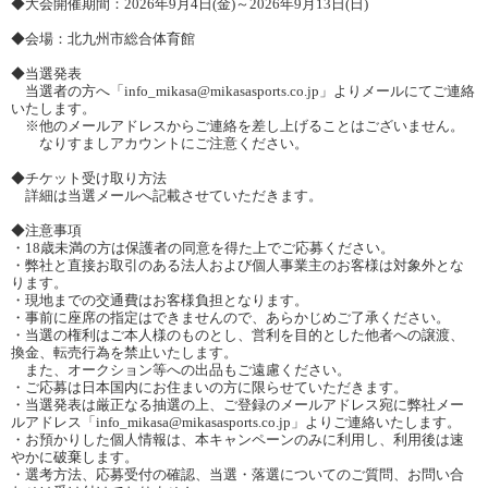
◆大会開催期間：2026年9月4日(金)～2026年9月13日(日)
◆会場：北九州市総合体育館
◆当選発表
当選者の方へ「info_mikasa@mikasasports.co.jp」よりメールにてご連絡
いたします。
※他のメールアドレスからご連絡を差し上げることはございません。
なりすましアカウントにご注意ください。
◆チケット受け取り方法
詳細は当選メールへ記載させていただきます。
◆注意事項
・18歳未満の方は保護者の同意を得た上でご応募ください。
・弊社と直接お取引のある法人および個人事業主のお客様は対象外とな
ります。
・現地までの交通費はお客様負担となります。
・事前に座席の指定はできませんので、あらかじめご了承ください。
・当選の権利はご本人様のものとし、営利を目的とした他者への譲渡、
換金、転売行為を禁止いたします。
また、オークション等への出品もご遠慮ください。
・ご応募は日本国内にお住まいの方に限らせていただきます。
・当選発表は厳正なる抽選の上、ご登録のメールアドレス宛に弊社メー
ルアドレス「info_mikasa@mikasasports.co.jp」よりご連絡いたします。
・お預かりした個人情報は、本キャンペーンのみに利用し、利用後は速
やかに破棄します。
・選考方法、応募受付の確認、当選・落選についてのご質問、お問い合