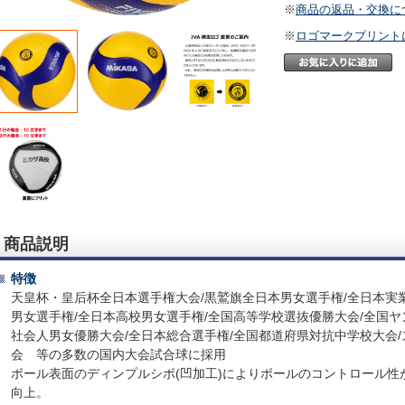
※
商品の返品・交換に
※
ロゴマークプリント
商品説明
特徴
天皇杯・皇后杯全日本選手権大会/黒鷲旗全日本男女選手権/全日本実
男女選手権/全日本高校男女選手権/全国高等学校選抜優勝大会/全国ヤ
社会人男女優勝大会/全日本総合選手権/全国都道府県対抗中学校大会
会 等の多数の国内大会試合球に採用
ボール表面のディンプルシボ(凹加工)によりボールのコントロール
向上。