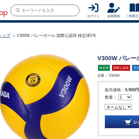
ログイン
会員登録
ご利用ガ
トップ
＞ V300W バレーボール 国際公認球 検定球5号
V300W バレ
検定球
国際公認球
意
品番：
V300W
販売価格：
9,900円
数量：