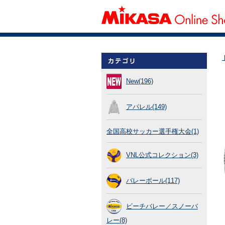
New(196)
アパレル(149)
全国高校サッカー選手権大会(1)
VNL公式コレクション(3)
バレーボール(117)
ビーチバレー／スノーバ
レー(8)