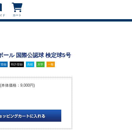
イド
カート
ーボール 国際公認球 検定球5号
匠登録
特許登録
高校
大学
一般
(本体価格：9,000円)