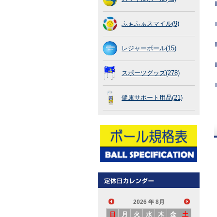
ふぁふぁスマイル(9)
レジャーボール(15)
スポーツグッズ(278)
健康サポート用品(21)
2026
年 8月
日
月
火
水
木
金
土