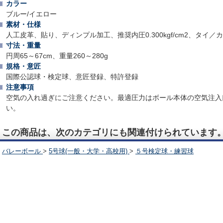
カラー
ブルー/イエロー
素材・仕様
人工皮革、貼り、ディンプル加工、推奨内圧0.300kgf/cm2、タイ／
寸法・重量
円周65～67cm、重量260～280g
規格・意匠
国際公認球・検定球、意匠登録、特許登録
注意事項
空気の入れ過ぎにご注意ください。最適圧力はボール本体の空気注入
い。
この商品は、次のカテゴリにも関連付けられています
バレーボール
>
5号球(一般・大学・高校用)
>
５号検定球・練習球