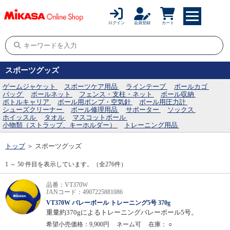
ログイン
会員登録
カート
スポーツグッズ
ゲームジャケット
スポーツケア用品
ラインテープ
ボールカゴ
バッグ
ボールネット
フェンス・支柱・ネット
ボール収納
ボトルキャリア
ボール用ポンプ・空気針
ボール用圧力計
シューズクリーナー
ボール修理用品
サポーター
ソックス
ホイッスル
タオル
マスコットボール
小物類（ストラップ、キーホルダー）
トレーニング用品
トップ
＞
スポーツグッズ
1 ～ 50 件目を表示しています。（全276件）
品番：VT370W
JANコード：4907225881086
VT370W バレーボール トレーニング5号 370g
重量約370gによるトレーニングバレーボール5号。
希望小売価格：9,900円
ネーム可
在庫：
○