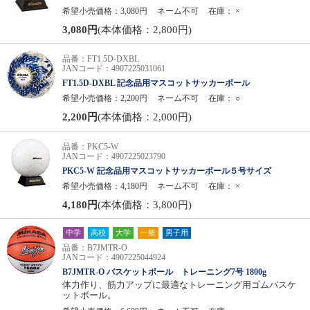
希望小売価格：3,080円
ネーム不可
在庫：
×
3,080円
(本体価格：2,800円)
品番：FT1.5D-DXBL
JANコード：4907225031061
FT1.5D-DXBL 記念品用マスコットサッカーボール
希望小売価格：2,200円
ネーム不可
在庫：
○
2,200円
(本体価格：2,000円)
品番：PKC5-W
JANコード：4907225023790
PKC5-W 記念品用マスコットサッカーボール５号サイズ
希望小売価格：4,180円
ネーム不可
在庫：
×
4,180円
(本体価格：3,800円)
中学
高校
大学
一般
男子用
品番：B7JMTR-O
JANコード：4907225044924
B7JMTR-O バスケットボール トレーニング7号 1800g
体力作り、筋力アップに最適なトレーニング用ゴムバスケ
ットボール。