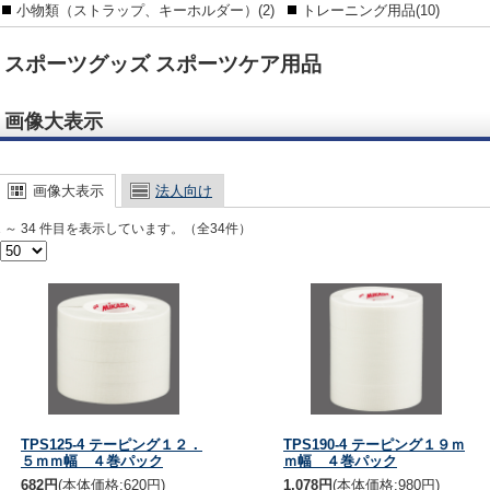
小物類（ストラップ、キーホルダー）(2)
トレーニング用品(10)
スポーツグッズ スポーツケア用品
画像大表示
画像大表示
法人向け
1 ～ 34 件目を表示しています。（全34件）
TPS125-4 テーピング１２．
TPS190-4 テーピング１９ｍ
５ｍｍ幅 ４巻パック
ｍ幅 ４巻パック
682円
(本体価格:620円)
1,078円
(本体価格:980円)