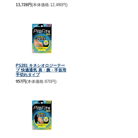
13,728円
(本体価格:12,480円)
PS281 キネシオロジーテー
プ 快適通気 肩・腕・手首用
手切れタイプ
957円
(本体価格:870円)