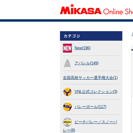
New(196)
アパレル(149)
全国高校サッカー選手権大会(1)
VNL公式コレクション(3)
バレーボール(117)
ビーチバレー／スノーバ
レー(8)