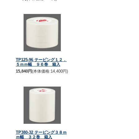
TP125-96 テーピング１２．
５ｍｍ幅 ９６巻 箱入
15,840円
(本体価格:14,400円)
TP380-32 テーピング３８ｍ
ｍ幅 ３２巻 箱入