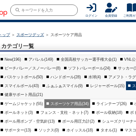
ログイン
会員登録
ご利用ガ
トップ
＞
スポーツグッズ
＞
スポーツケア用品
カテゴリ一覧
New(196)
アパレル(149)
全国高校サッカー選手権大会(1)
VNL
ビーチバレー／スノーバレー(8)
ソフトバレーボール(24)
サッカー(1
バスケットボール(50)
ハンドボール(28)
水球(4)
アメフト・ラグビ
スマイルボール(43)
ふぁふぁスマイル(9)
レジャーボール(15)
ス
健康サポート用品(21)
ゲームジャケット(55)
スポーツケア用品(34)
ラインテープ(26)
ボールネット(3)
フェンス・支柱・ネット(7)
ボール収納(18)
ボ
ボール用ポンプ・空気針(13)
ボール用圧力計(2)
シューズクリーナー(
サポーター(13)
ソックス(0)
ホイッスル(18)
タオル(1)
マスコ