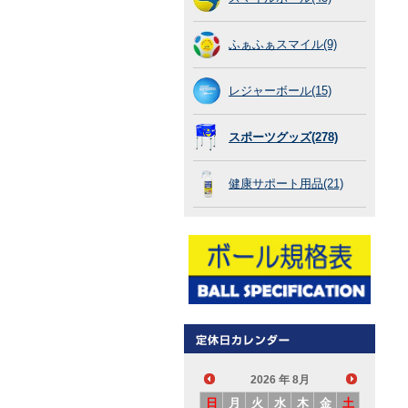
ふぁふぁスマイル(9)
レジャーボール(15)
スポーツグッズ(278)
健康サポート用品(21)
2026
年 8月
日
月
火
水
木
金
土