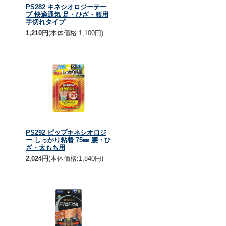
PS282 キネシオロジーテー
プ 快適通気 足・ひざ・腰用
手切れタイプ
1,210円
(本体価格:1,100円)
PS292 ピップキネシオロジ
ー しっかり粘着 75㎜ 腰・ひ
ざ・太もも用
2,024円
(本体価格:1,840円)