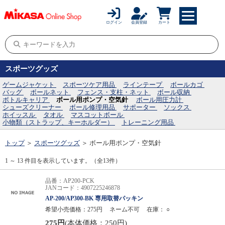
ログイン
会員登録
カート
スポーツグッズ
ゲームジャケット
スポーツケア用品
ラインテープ
ボールカゴ
バッグ
ボールネット
フェンス・支柱・ネット
ボール収納
ボトルキャリア
ボール用ポンプ・空気針
ボール用圧力計
シューズクリーナー
ボール修理用品
サポーター
ソックス
ホイッスル
タオル
マスコットボール
小物類（ストラップ、キーホルダー）
トレーニング用品
トップ
＞
スポーツグッズ
＞
ボール用ポンプ・空気針
1 ～ 13 件目を表示しています。（全13件）
品番：AP200-PCK
JANコード：4907225246878
AP-200/AP300-BK 専用取替パッキン
希望小売価格：275円
ネーム不可
在庫：
○
275円
(本体価格：250円)