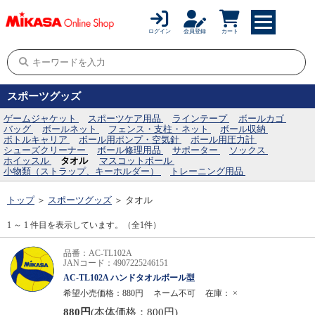
ログイン
会員登録
カート
スポーツグッズ
ゲームジャケット
スポーツケア用品
ラインテープ
ボールカゴ
バッグ
ボールネット
フェンス・支柱・ネット
ボール収納
ボトルキャリア
ボール用ポンプ・空気針
ボール用圧力計
シューズクリーナー
ボール修理用品
サポーター
ソックス
ホイッスル
タオル
マスコットボール
小物類（ストラップ、キーホルダー）
トレーニング用品
トップ
＞
スポーツグッズ
＞
タオル
1 ～ 1 件目を表示しています。（全1件）
品番：AC-TL102A
JANコード：4907225246151
AC-TL102A ハンドタオルボール型
希望小売価格：880円
ネーム不可
在庫：
×
880円
(本体価格：800円)