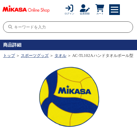
ログイン
会員登録
カート
商品詳細
トップ
＞
スポーツグッズ
＞
タオル
＞ AC-TL102A ハンドタオルボール型