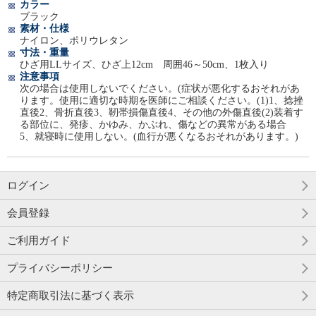
カラー
ブラック
素材・仕様
ナイロン、ポリウレタン
寸法・重量
ひざ用LLサイズ、ひざ上12cm 周囲46～50cm、1枚入り
注意事項
次の場合は使用しないでください。(症状が悪化するおそれがあ
ります。使用に適切な時期を医師にご相談ください。(1)1、捻挫
直後2、骨折直後3、靭帯損傷直後4、その他の外傷直後(2)装着す
る部位に、発疹、かゆみ、かぶれ、傷などの異常がある場合
5、就寝時に使用しない。(血行が悪くなるおそれがあります。)
ログイン
会員登録
ご利用ガイド
プライバシーポリシー
特定商取引法に基づく表示