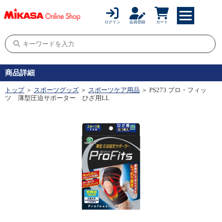
ログイン
会員登録
カート
商品詳細
トップ
＞
スポーツグッズ
＞
スポーツケア用品
＞ PS273 プロ・フィッ
ツ 薄型圧迫サポーター ひざ用LL