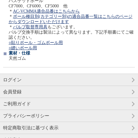
バスケットボール
CF7000、CF6000、CF5000 他
＊
AC-VCMMA適合品番はこちらから
＊
ボール種目別(カテゴリー別)の適合品番一覧はこちらのページ
からダウンロードいただけます
＊
バルブ取替専用具
もございます。
バルブ交換手順は製法によって異なります。下記手順書にてご確
認ください。
○貼りボール・ゴムボール用
○縫いボール用
素材・仕様
天然ゴム
ログイン
会員登録
ご利用ガイド
プライバシーポリシー
特定商取引法に基づく表示