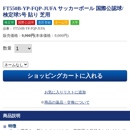
FT550B-YP-FQP-JUFA サッカーボール 国際公認球/
検定球5号 貼り 芝用
検定球
国際公認球
意匠登録
ネーム可
大学
品番：
FT550B-YP-FQP-JUFA
販売価格：
9,900円
(本体価格：9,000円)
数量
お気に入りリストに追加
※
商品の返品・交換について
商品説明
特徴