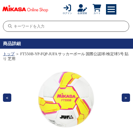
ログイン
会員登録
カート
商品詳細
トップ
＞ FT550B-YP-FQP-JUFA サッカーボール 国際公認球/検定球5号 貼
り 芝用