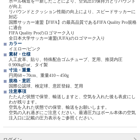
ボール構造を一新したことにより、空気圧の保持力とリバウンド
が向上
リバウンドとクッション性能の向上により、スピードサッカーに
対応
国際サッカー連盟【FIFA】の最高品質であるFIFA Quality Pro規格
に適合
FIFA Quality Proのロゴマーク入り
全日本大学サッカー連盟(JUFA)のロゴマーク入り
カラー
イエロー/ピンク
素材・仕様
人工皮革、貼り、特殊配合ゴムチューブ、芝用、推奨内圧
0.900kgf/㎠、タイ製
寸法・重量
円周68～70cm、重量410～450g
規格・意匠
国際公認球、検定球、意匠登録、芝用
注意事項
たたんだ状態で保管、輸送しますと、空気を入れた後も表皮にし
わが残ります。
空気を入れた状態での保管、輸送をお願いします。
空気の入れ過ぎにご注意ください。最適圧力はボール本体の空気
注入口に記載の圧力表示をご参照ください。
ログイン