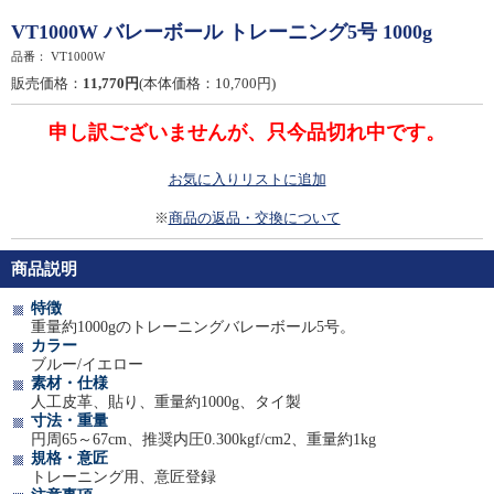
VT1000W バレーボール トレーニング5号 1000g
品番：
VT1000W
販売価格：
11,770円
(本体価格：10,700円)
申し訳ございませんが、只今品切れ中です。
お気に入りリストに追加
※
商品の返品・交換について
商品説明
特徴
重量約1000gのトレーニングバレーボール5号。
カラー
ブルー/イエロー
素材・仕様
人工皮革、貼り、重量約1000g、タイ製
寸法・重量
円周65～67cm、推奨内圧0.300kgf/cm2、重量約1kg
規格・意匠
トレーニング用、意匠登録