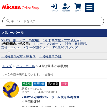
ログイン
会員登録
カート
バレーボール
5号球(一般・大学・高校用)
4号球(中学校・ママさん用)
4号軽量球(小学校用)
トレーニングボール
試合・審判用品
支柱・ネット
バレー関連グッズ
SV.LEAGUEグッズ
４号軽量検定球・練習球
４号軽量その他
トップ
＞
バレーボール
＞
4号軽量球(小学校用)
1 ～ 2 件目を表示しています。（全2件）
検定球
意匠登録
特許出願
小学
品番：V400W-L
JANコード：4907225000111
V400W-L 小学生バレーボール 検定球4号軽量
小学用検定球