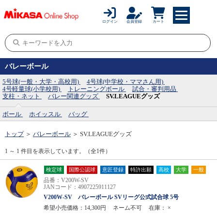
ログイン
会員登録
カート
バレーボール
5号球(一般・大学・高校用)
4号球(中学校・ママさん用)
4号軽量球(小学校用)
トレーニングボール
試合・審判用品
支柱・ネット
バレー関連グッズ
SV.LEAGUEグッズ
ボール
ホイッスル
バッグ
トップ
＞
バレーボール
＞
SV.LEAGUEグッズ
1 ～ 1 件目を表示しています。（全1件）
検定球
国際公認球
意匠登録
特許出願
高校
大学
一般
品番：V200W-SV
JANコード：4907225911127
V200W-SV バレーボール SVリーグ公式試合球 5号
希望小売価格：14,300円
ネーム不可
在庫：
×