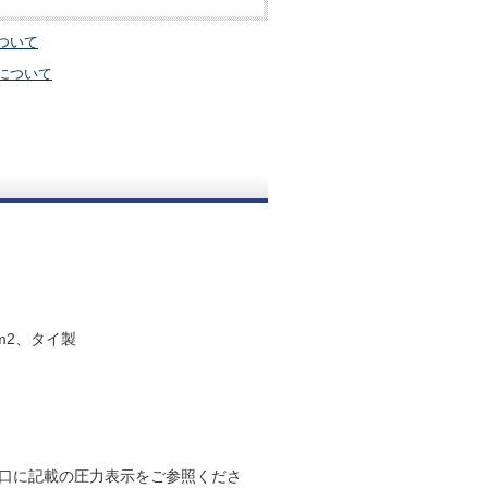
ついて
について
m2、タイ製
口に記載の圧力表示をご参照くださ