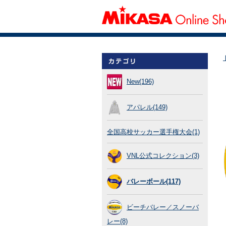
New(196)
アパレル(149)
全国高校サッカー選手権大会(1)
VNL公式コレクション(3)
バレーボール(117)
ビーチバレー／スノーバ
レー(8)