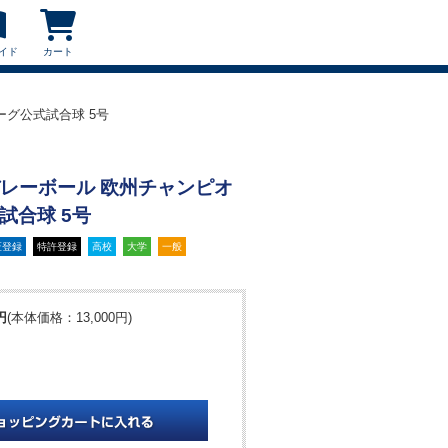
イド
カート
リーグ公式試合球 5号
V バレーボール 欧州チャンピオ
試合球 5号
匠登録
特許登録
高校
大学
一般
円
(本体価格：13,000円)