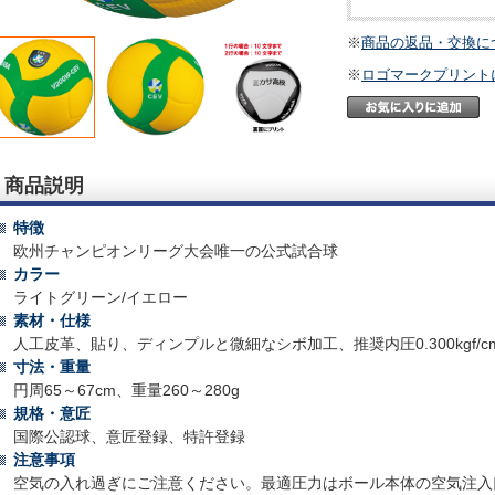
※
商品の返品・交換に
※
ロゴマークプリント
商品説明
特徴
欧州チャンピオンリーグ大会唯一の公式試合球
カラー
ライトグリーン/イエロー
素材・仕様
人工皮革、貼り、ディンプルと微細なシボ加工、推奨内圧0.300kgf/c
寸法・重量
円周65～67cm、重量260～280g
規格・意匠
国際公認球、意匠登録、特許登録
注意事項
空気の入れ過ぎにご注意ください。最適圧力はボール本体の空気注入