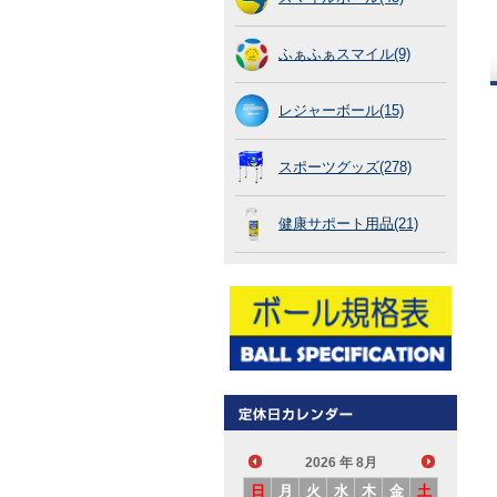
ふぁふぁスマイル(9)
レジャーボール(15)
スポーツグッズ(278)
健康サポート用品(21)
2026
年 8月
日
月
火
水
木
金
土