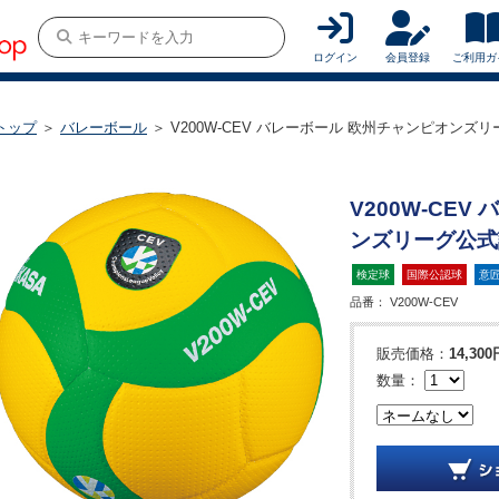
ログイン
会員登録
ご利用ガ
トップ
＞
バレーボール
＞ V200W-CEV バレーボール 欧州チャンピオンズ
V200W-CE
ンズリーグ公式
検定球
国際公認球
意
品番：
V200W-CEV
販売価格：
14,300
数量：