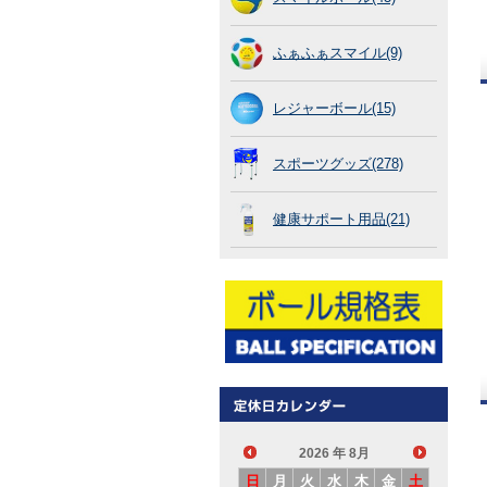
ふぁふぁスマイル(9)
レジャーボール(15)
スポーツグッズ(278)
健康サポート用品(21)
2026
年 8月
日
月
火
水
木
金
土