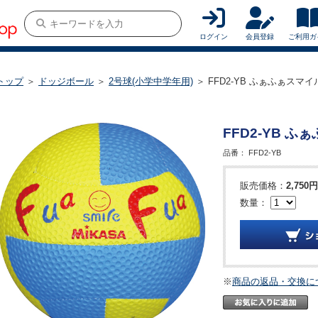
ログイン
会員登録
ご利用ガ
トップ
＞
ドッジボール
＞
2号球(小学中学年用)
＞ FFD2-YB ふぁふぁスマ
FFD2-YB 
品番：
FFD2-YB
販売価格：
2,750円
数量：
※
商品の返品・交換に