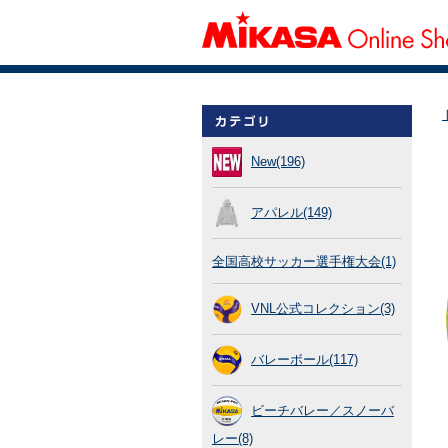
New(196)
アパレル(149)
全国高校サッカー選手権大会(1)
VNL公式コレクション(3)
バレーボール(117)
ビーチバレー／スノーバ
レー(8)