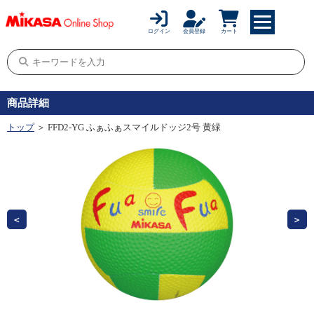
ログイン
会員登録
カート
商品詳細
トップ
＞ FFD2-YG ふぁふぁスマイルドッジ2号 黄緑