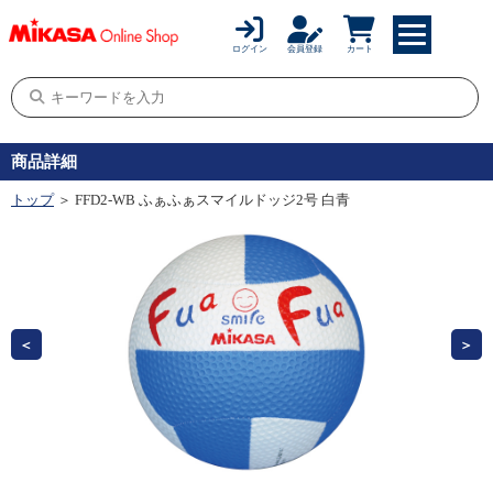
ログイン
会員登録
カート
商品詳細
トップ
＞ FFD2-WB ふぁふぁスマイルドッジ2号 白青