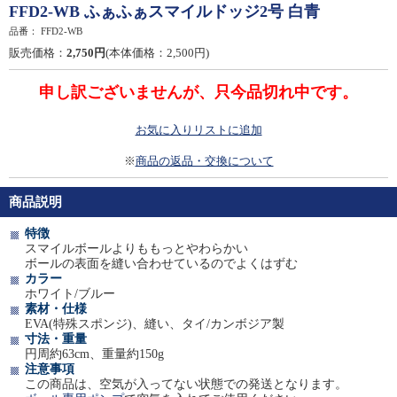
FFD2-WB ふぁふぁスマイルドッジ2号 白青
品番：
FFD2-WB
販売価格：
2,750円
(本体価格：2,500円)
申し訳ございませんが、只今品切れ中です。
お気に入りリストに追加
※
商品の返品・交換について
商品説明
特徴
スマイルボールよりももっとやわらかい
ボールの表面を縫い合わせているのでよくはずむ
カラー
ホワイト/ブルー
素材・仕様
EVA(特殊スポンジ)、縫い、タイ/カンボジア製
寸法・重量
円周約63cm、重量約150g
注意事項
この商品は、空気が入ってない状態での発送となります。