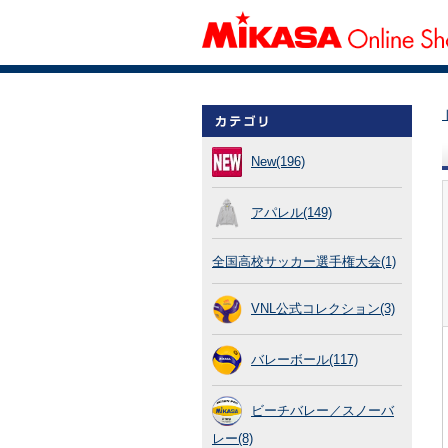
New(196)
アパレル(149)
全国高校サッカー選手権大会(1)
VNL公式コレクション(3)
バレーボール(117)
ビーチバレー／スノーバ
レー(8)