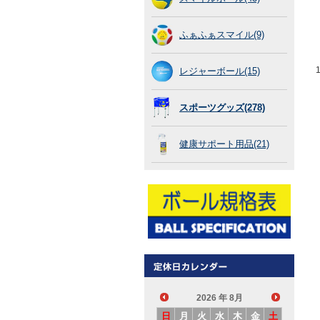
ふぁふぁスマイル(9)
レジャーボール(15)
スポーツグッズ(278)
健康サポート用品(21)
2026
年 8月
日
月
火
水
木
金
土