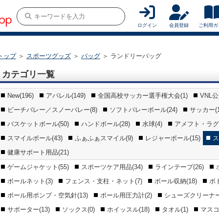
ログイン
会員登録
ご利用ガ
トップ
＞
スポーツグッズ
＞
バッグ
＞
ランドリーバッグ
カテゴリ一覧
New(196)
アパレル(149)
全国高校サッカー選手権大会(1)
VNL
ビーチバレー／スノーバレー(8)
ソフトバレーボール(24)
サッカー(1
バスケットボール(50)
ハンドボール(28)
水球(4)
アメフト・ラグビ
スマイルボール(43)
ふぁふぁスマイル(9)
レジャーボール(15)
ス
健康サポート用品(21)
ゲームジャケット(55)
スポーツケア用品(34)
ラインテープ(26)
ボールネット(3)
フェンス・支柱・ネット(7)
ボール収納(18)
ボ
ボール用ポンプ・空気針(13)
ボール用圧力計(2)
シューズクリーナー(
サポーター(13)
ソックス(0)
ホイッスル(18)
タオル(1)
マスコ