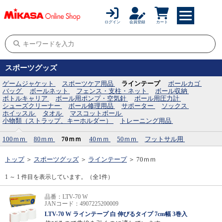
ログイン
会員登録
カート
スポーツグッズ
ゲームジャケット
スポーツケア用品
ラインテープ
ボールカゴ
バッグ
ボールネット
フェンス・支柱・ネット
ボール収納
ボトルキャリア
ボール用ポンプ・空気針
ボール用圧力計
シューズクリーナー
ボール修理用品
サポーター
ソックス
ホイッスル
タオル
マスコットボール
小物類（ストラップ、キーホルダー）
トレーニング用品
100ｍｍ
80ｍｍ
70ｍｍ
40ｍｍ
50ｍｍ
フットサル用
トップ
＞
スポーツグッズ
＞
ラインテープ
＞
70ｍｍ
1 ～ 1 件目を表示しています。（全1件）
品番：LTV-70 W
JANコード：4907225200009
LTV-70 W ラインテープ 白 伸びるタイプ 7cm幅 3巻入