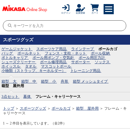
ログイン
会員登録
カート
スポーツグッズ
ゲームジャケット
スポーツケア用品
ラインテープ
ボールカゴ
バッグ
ボールネット
フェンス・支柱・ネット
ボール収納
ボトルキャリア
ボール用ポンプ・空気針
ボール用圧力計
シューズクリーナー
ボール修理用品
サポーター
ソックス
ホイッスル
タオル
マスコットボール
小物類（ストラップ、キーホルダー）
トレーニング用品
箱型 大
箱型 中
箱型 小
舟形
箱型 メッシュタイプ
箱型 屋外用
3点セット
幕体
フレーム・キャリーケース
トップ
＞
スポーツグッズ
＞
ボールカゴ
＞
箱型 屋外用
＞
フレーム・キ
ャリーケース
1 ～ 2 件目を表示しています。（全2件）