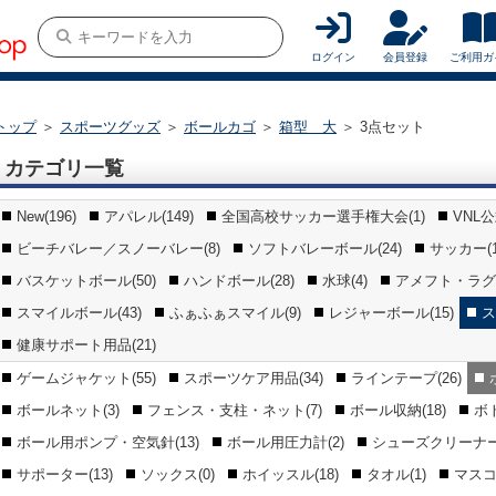
ログイン
会員登録
ご利用ガ
トップ
＞
スポーツグッズ
＞
ボールカゴ
＞
箱型 大
＞
3点セット
カテゴリ一覧
New(196)
アパレル(149)
全国高校サッカー選手権大会(1)
VNL
ビーチバレー／スノーバレー(8)
ソフトバレーボール(24)
サッカー(1
バスケットボール(50)
ハンドボール(28)
水球(4)
アメフト・ラグビ
スマイルボール(43)
ふぁふぁスマイル(9)
レジャーボール(15)
ス
健康サポート用品(21)
ゲームジャケット(55)
スポーツケア用品(34)
ラインテープ(26)
ボールネット(3)
フェンス・支柱・ネット(7)
ボール収納(18)
ボ
ボール用ポンプ・空気針(13)
ボール用圧力計(2)
シューズクリーナー(
サポーター(13)
ソックス(0)
ホイッスル(18)
タオル(1)
マスコ