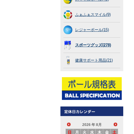
ふぁふぁスマイル(9)
レジャーボール(15)
スポーツグッズ(278)
健康サポート用品(21)
2026
年 8月
日
月
火
水
木
金
土