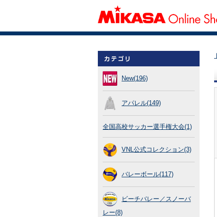
New(196)
アパレル(149)
全国高校サッカー選手権大会(1)
VNL公式コレクション(3)
バレーボール(117)
ビーチバレー／スノーバ
レー(8)