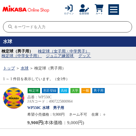
ログイン
会員登録
カート
水球
検定球（男子用）
検定球（女子用・中学男子）
検定球（中学女子用）
ジュニア練習球
グッズ
トップ
＞
水球
＞
検定球（男子用）
1 ～ 1 件目を表示しています。（全1件）
検定球
意匠登録
高校
大学
一般
男子用
品番：WP550C
JANコード：4907225800964
WP550C 水球 男子用
希望小売価格：9,900円
ネーム不可
在庫：
○
9,900円
(本体価格：9,000円)