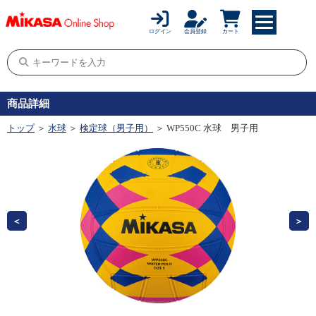
ログイン
会員登録
カート
商品詳細
トップ
＞
水球
＞
検定球（男子用）
＞ WP550C 水球 男子用