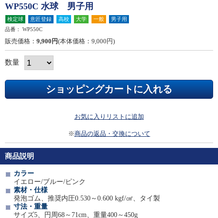
WP550C 水球 男子用
検定球
意匠登録
高校
大学
一般
男子用
品番：
WP550C
販売価格：
9,900円
(本体価格：9,000円)
数量
お気に入りリストに追加
※
商品の返品・交換について
商品説明
カラー
イエロー/ブルー/ピンク
素材・仕様
発泡ゴム、推奨内圧0.530～0.600 kgf/㎠、タイ製
寸法・重量
サイズ5、円周68～71cm、重量400～450g