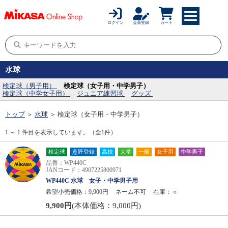
ログイン
会員登録
カート
水球
検定球（男子用）
検定球（女子用・中学男子）
検定球（中学女子用）
ジュニア練習球
グッズ
トップ
＞
水球
＞
検定球（女子用・中学男子）
1 ～ 1 件目を表示しています。（全1件）
検定球
意匠登録
高校
大学
一般
女子用
中学男子
品番：WP440C
JANコード：4907225800971
WP440C 水球 女子・中学男子用
希望小売価格：9,900円
ネーム不可
在庫：
○
9,900円
(本体価格：9,000円)