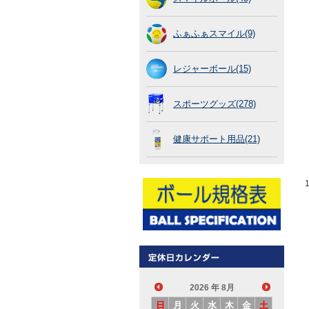
ふぁふぁスマイル(9)
レジャーボール(15)
スポーツグッズ(278)
健康サポート用品(21)
2026
年 8月
日
月
火
水
木
金
土