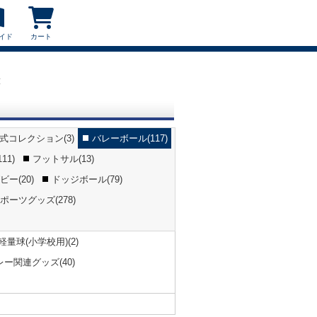
イド
カート
球
公式コレクション(3)
バレーボール(117)
11)
フットサル(13)
ー(20)
ドッジボール(79)
ポーツグッズ(278)
軽量球(小学校用)(2)
レー関連グッズ(40)