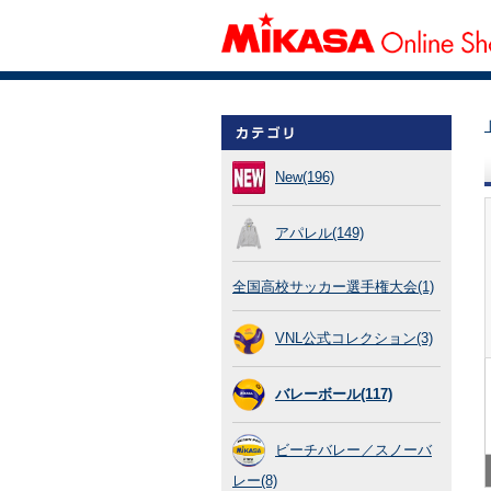
New(196)
アパレル(149)
全国高校サッカー選手権大会(1)
VNL公式コレクション(3)
バレーボール(117)
ビーチバレー／スノーバ
レー(8)