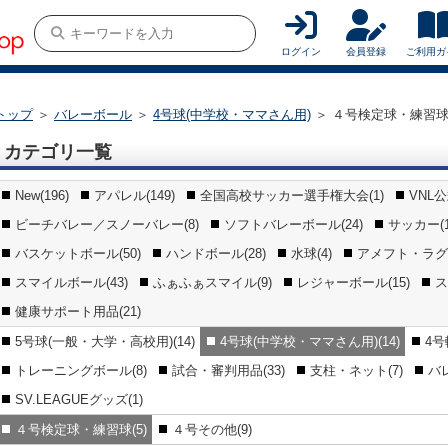
ログイン
会員登録
ご利用ガ
トップ
＞
バレーボール
＞
4号球(中学校・ママさん用)
＞
４号検定球・練習
カテゴリ一覧
New(196)
アパレル(149)
全国高校サッカー選手権大会(1)
VNL
ビーチバレー／スノーバレー(8)
ソフトバレーボール(24)
サッカー(1
バスケットボール(50)
ハンドボール(28)
水球(4)
アメフト・ラグビ
スマイルボール(43)
ふぁふぁスマイル(9)
レジャーボール(15)
ス
健康サポート用品(21)
5号球(一般・大学・高校用)(14)
4号球(中学校・ママさん用)(14)
4号
トレーニングボール(8)
試合・審判用品(33)
支柱・ネット(7)
バ
SV.LEAGUEグッズ(1)
４号検定球・練習球(5)
４号その他(9)