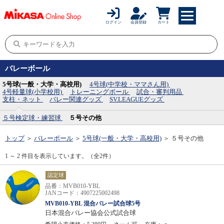
ログイン
会員登録
カート
バレーボール
5号球(一般・大学・高校用)
4号球(中学校・ママさん用)
4号軽量球(小学校用)
トレーニングボール
試合・審判用品
支柱・ネット
バレー関連グッズ
SV.LEAGUEグッズ
５号検定球・練習球
５号その他
トップ
＞
バレーボール
＞
5号球(一般・大学・高校用)
＞
５号その他
1 ～ 2 件目を表示しています。（全2件）
認定球
品番：MVB010-YBL
JANコード：4907225002498
MVB010-YBL 混合バレー試合球5号
日本混合バレー協会公式試合球