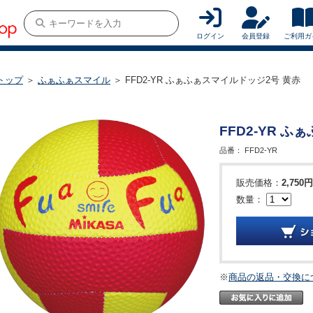
ログイン
会員登録
ご利用ガ
トップ
＞
ふぁふぁスマイル
＞ FFD2-YR ふぁふぁスマイルドッジ2号 黄赤
FFD2-YR 
品番：
FFD2-YR
販売価格：
2,750円
数量：
※
商品の返品・交換に