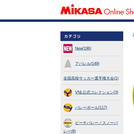
New(196)
アパレル(149)
全国高校サッカー選手権大会(1)
VNL公式コレクション(3)
バレーボール(117)
ビーチバレー／スノーバ
レー(8)