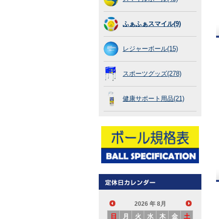
ふぁふぁスマイル(9)
レジャーボール(15)
スポーツグッズ(278)
健康サポート用品(21)
2026
年 8月
日
月
火
水
木
金
土