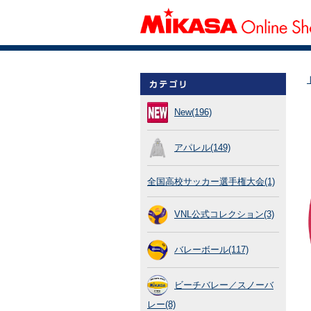
New(196)
アパレル(149)
全国高校サッカー選手権大会(1)
VNL公式コレクション(3)
バレーボール(117)
ビーチバレー／スノーバ
レー(8)