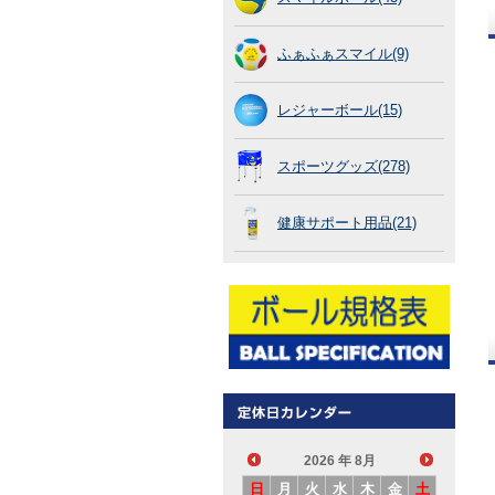
ふぁふぁスマイル(9)
レジャーボール(15)
スポーツグッズ(278)
健康サポート用品(21)
2026
年 8月
日
月
火
水
木
金
土