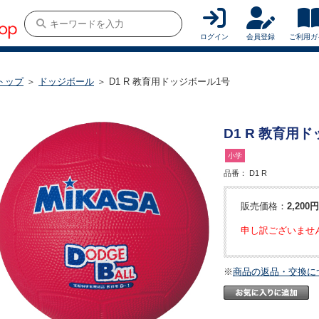
ログイン
会員登録
ご利用ガ
トップ
＞
ドッジボール
＞ D1 R 教育用ドッジボール1号
D1 R 教育用
小学
品番：
D1 R
販売価格：
2,200円
申し訳ございませ
※
商品の返品・交換に