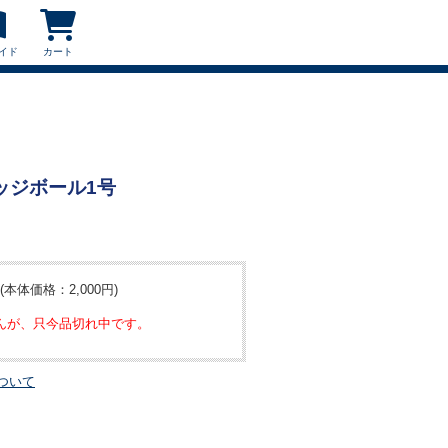
イド
カート
ドッジボール1号
(本体価格：2,000円)
んが、只今品切れ中です。
ついて