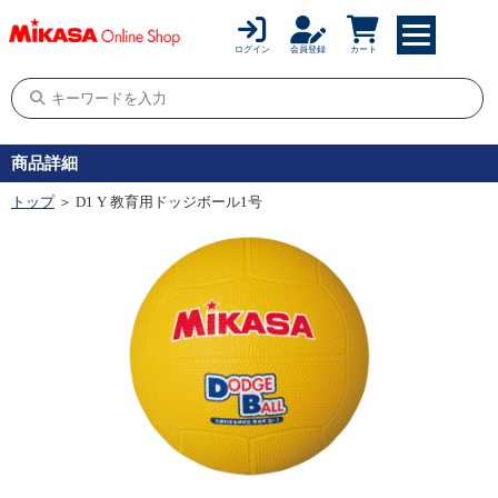
ログイン
会員登録
カート
商品詳細
トップ
＞ D1 Y 教育用ドッジボール1号