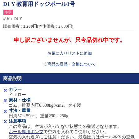
D1 Y 教育用ドッジボール1号
小学
品番：
D1 Y
販売価格：
2,200円
(本体価格：2,000円)
申し訳ございませんが、只今品切れ中です。
お気に入りリストに追加
※
商品の返品・交換について
商品説明
カラー
イエロー
素材・仕様
ゴム、推奨内圧0.300kgf/cm2、タイ製
寸法・重量
円周57～59cm、重量230～250g
注意事項
この商品は、空気が入ってない状態での発送となります。
ボール専用ポンプ
で空気を入れてご使用ください。
空気の入れ過ぎにご注意ください。最適圧力はボール本体の空気