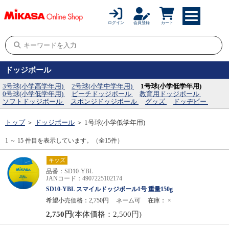
ログイン
会員登録
カート
ドッジボール
3号球(小学高学年用)
2号球(小学中学年用)
1号球(小学低学年用)
0号球(小学低学年用)
ビーチドッジボール
教育用ドッジボール
ソフトドッジボール
スポンジドッジボール
グッズ
ドッヂビー
トップ
＞
ドッジボール
＞
1号球(小学低学年用)
1 ～ 15 件目を表示しています。（全15件）
キッズ
品番：SD10-YBL
JANコード：4907225102174
SD10-YBL スマイルドッジボール1号 重量150g
希望小売価格：2,750円
ネーム可
在庫：
×
2,750円
(本体価格：2,500円)