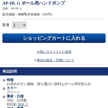
AP-HL G ボール用ハンドポンプ
品番：
AP-HL G
販売価格：
880円
(本体価格：800円)
数量
お気に入りリストに追加
※
商品の返品・交換について
商品説明
特徴
お求めやすい価格、持ち運びに便利なボール用空気入れ
カラー
グリーン
素材・仕様
ABS、台湾製
対応針:
NDL-2