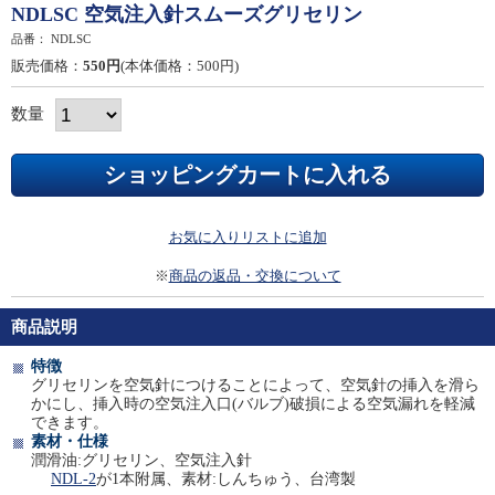
NDLSC 空気注入針スムーズグリセリン
品番：
NDLSC
販売価格：
550円
(本体価格：500円)
数量
お気に入りリストに追加
※
商品の返品・交換について
商品説明
特徴
グリセリンを空気針につけることによって、空気針の挿入を滑ら
かにし、挿入時の空気注入口(バルブ)破損による空気漏れを軽減
できます。
素材・仕様
潤滑油:グリセリン、空気注入針
NDL-2
が1本附属、素材:しんちゅう、台湾製