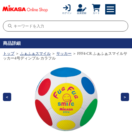
ログイン
会員登録
カート
商品詳細
トップ
＞
ふぁふぁスマイル
＞
サッカー
＞ FFF4-CR ふぁふぁスマイルサ
ッカー4号ディンプル カラフル