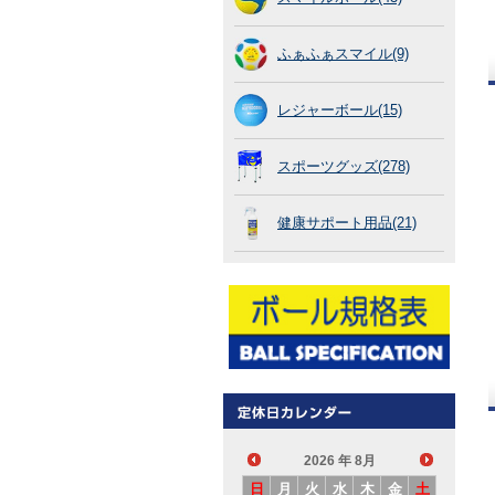
ふぁふぁスマイル(9)
レジャーボール(15)
スポーツグッズ(278)
健康サポート用品(21)
2026
年 8月
日
月
火
水
木
金
土