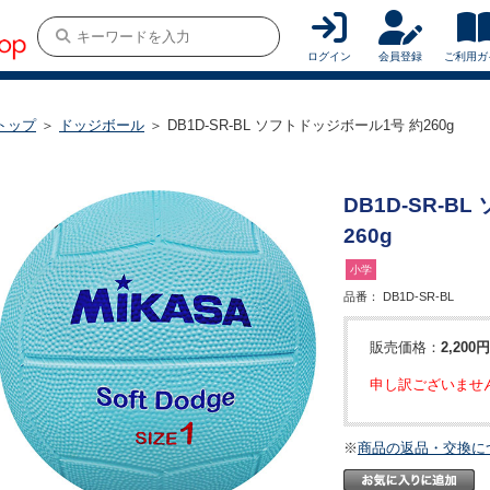
ログイン
会員登録
ご利用ガ
トップ
＞
ドッジボール
＞ DB1D-SR-BL ソフトドッジボール1号 約260g
DB1D-SR-B
260g
小学
品番：
DB1D-SR-BL
販売価格：
2,200円
申し訳ございませ
※
商品の返品・交換に