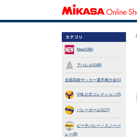
New(196)
アパレル(149)
全国高校サッカー選手権大会(1)
VNL公式コレクション(3)
バレーボール(117)
ビーチバレー／スノーバ
レー(8)