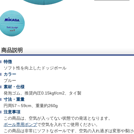
商品説明
特徴
ソフト性を向上したドッジボール
カラー
ブルー
素材・仕様
発泡ゴム、推奨内圧0.15kgf/cm2、タイ製
寸法・重量
円周57～59cm、重量約260g
注意事項
この商品は、空気が入ってない状態での発送となります。
ボール専用ポンプ
で空気を入れてご使用ください。
この商品は非常にソフトなボールです、空気の入れ過ぎは変形や裂け