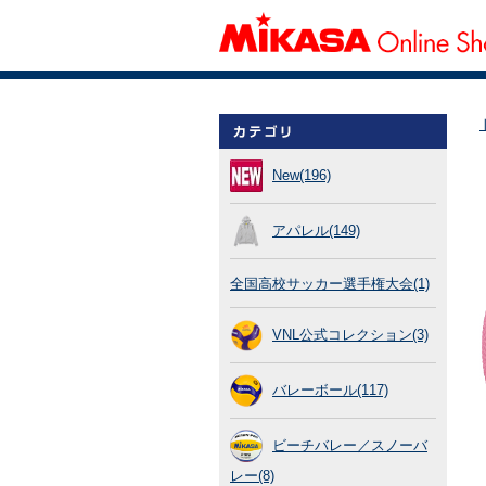
New(196)
アパレル(149)
全国高校サッカー選手権大会(1)
VNL公式コレクション(3)
バレーボール(117)
ビーチバレー／スノーバ
レー(8)