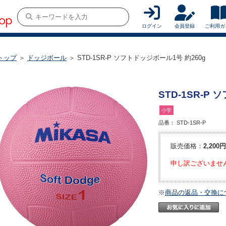
ログイン
会員登録
ご利用ガ
トップ
＞
ドッジボール
＞ STD-1SR-P ソフトドッジボール1号 約260g
STD-1SR-P
小学
品番：
STD-1SR-P
販売価格：
2,200円
申し訳ございませ
※
商品の返品・交換に