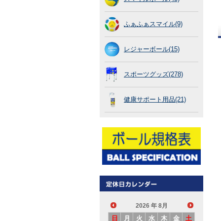
ふぁふぁスマイル(9)
レジャーボール(15)
スポーツグッズ(278)
健康サポート用品(21)
2026
年 8月
日
月
火
水
木
金
土