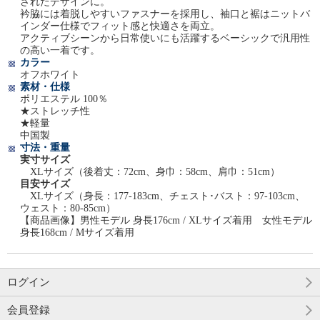
されたデザインに。
衿脇には着脱しやすいファスナーを採用し、袖口と裾はニットバ
インダー仕様でフィット感と快適さを両立。
アクティブシーンから日常使いにも活躍するベーシックで汎用性
の高い一着です。
カラー
オフホワイト
素材・仕様
ポリエステル 100％
★ストレッチ性
★軽量
中国製
寸法・重量
実寸サイズ
XLサイズ（後着丈：72cm、身巾：58cm、肩巾：51cm）
目安サイズ
XLサイズ（身長：177-183cm、チェスト･バスト：97-103cm、
ウェスト：80-85cm）
【商品画像】男性モデル 身長176cm / XLサイズ着用 女性モデル
身長168cm / Mサイズ着用
ログイン
会員登録