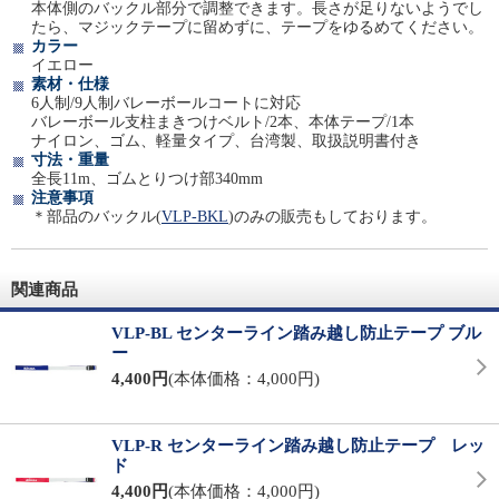
本体側のバックル部分で調整できます。長さが足りないようでし
たら、マジックテープに留めずに、テープをゆるめてください。
カラー
イエロー
素材・仕様
6人制/9人制バレーボールコートに対応
バレーボール支柱まきつけベルト/2本、本体テープ/1本
ナイロン、ゴム、軽量タイプ、台湾製、取扱説明書付き
寸法・重量
全長11m、ゴムとりつけ部340mm
注意事項
＊部品のバックル(
VLP-BKL
)のみの販売もしております。
関連商品
VLP-BL センターライン踏み越し防止テープ ブル
ー
4,400円
(本体価格：4,000円)
VLP-R センターライン踏み越し防止テープ レッ
ド
4,400円
(本体価格：4,000円)