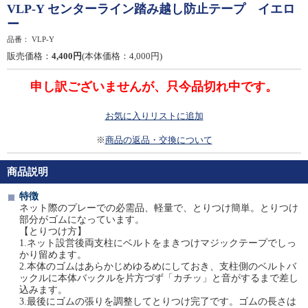
VLP-Y センターライン踏み越し防止テープ イエロ
ー
品番：
VLP-Y
販売価格：
4,400円
(本体価格：4,000円)
申し訳ございませんが、只今品切れ中です。
お気に入りリストに追加
※
商品の返品・交換について
商品説明
特徴
ネット際のプレーでの必需品、軽量で、とりつけ簡単。とりつけ
部分がゴムになっています。
【とりつけ方】
1.ネット設営後両支柱にベルトをまきつけマジックテープでしっ
かり留めます。
2.本体のゴムはあらかじめゆるめにしておき、支柱側のベルトバ
ックルに本体バックルを片方づず「カチッ」と音がするまで差し
込みます。
3.最後にゴムの張りを調整してとりつけ完了です。ゴムの長さは