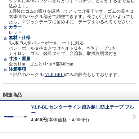
ックルに本体バックルを片方づず「カチッ」と音がするまで差し
込みます。
3.最後にゴムの張りを調整してとりつけ完了です。ゴムの長さは
本体側のバックル部分で調整できます。長さが足りないようでし
たら、マジックテープに留めずに、テープをゆるめてください。
カラー
レッド
素材・仕様
6人制/9人制バレーボールコートに対応
バレーボール支柱まきつけベルト/2本、本体テープ/1本
ナイロン、ゴム、軽量タイプ、台湾製、取扱説明書付き
寸法・重量
全長11m、ゴムとりつけ部340mm
注意事項
＊部品のバックル(
VLP-BKL
)のみの販売もしております。
関連商品
VLP-BL センターライン踏み越し防止テープ ブル
ー
4,400円
(本体価格：4,000円)