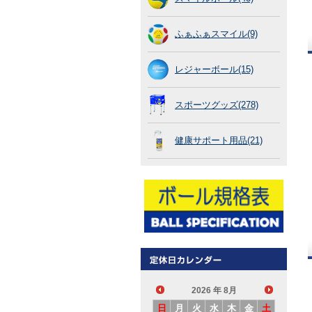
ふぁふぁスマイル(9)
レジャーボール(15)
スポーツグッズ(278)
健康サポート用品(21)
2026
年 8月
日
月
火
水
木
金
土