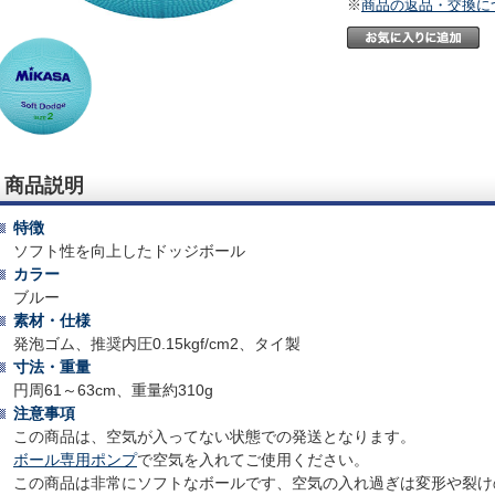
※
商品の返品・交換に
商品説明
特徴
ソフト性を向上したドッジボール
カラー
ブルー
素材・仕様
発泡ゴム、推奨内圧0.15kgf/cm2、タイ製
寸法・重量
円周61～63cm、重量約310g
注意事項
この商品は、空気が入ってない状態での発送となります。
ボール専用ポンプ
で空気を入れてご使用ください。
この商品は非常にソフトなボールです、空気の入れ過ぎは変形や裂け