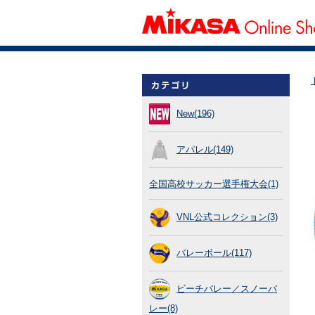
New(196)
アパレル(149)
全国高校サッカー選手権大会(1)
VNL公式コレクション(3)
バレーボール(117)
ビーチバレー／スノーバ
レー(8)