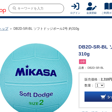
ログイン
会員登録
ご利用ガ
トップ
＞ DB2D-SR-BL ソフトドッジボール2号 約310g
DB2D-SR-B
310g
小学
品番：
DB2D-SR-BL
販売価格：
2,310円
数量：