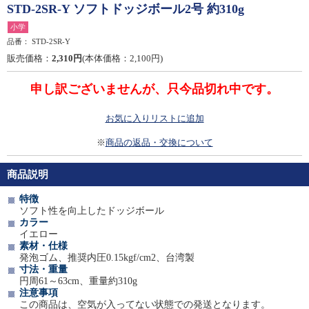
STD-2SR-Y ソフトドッジボール2号 約310g
小学
品番：
STD-2SR-Y
販売価格：
2,310円
(本体価格：2,100円)
申し訳ございませんが、只今品切れ中です。
お気に入りリストに追加
※
商品の返品・交換について
商品説明
特徴
ソフト性を向上したドッジボール
カラー
イエロー
素材・仕様
発泡ゴム、推奨内圧0.15kgf/cm2、台湾製
寸法・重量
円周61～63cm、重量約310g
注意事項
この商品は、空気が入ってない状態での発送となります。