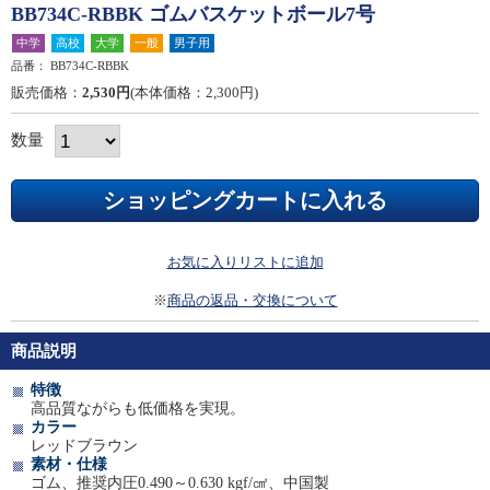
BB734C-RBBK ゴムバスケットボール7号
中学
高校
大学
一般
男子用
品番：
BB734C-RBBK
販売価格：
2,530円
(本体価格：2,300円)
数量
お気に入りリストに追加
※
商品の返品・交換について
商品説明
特徴
高品質ながらも低価格を実現。
カラー
レッドブラウン
素材・仕様
ゴム、推奨内圧0.490～0.630 kgf/㎠、中国製