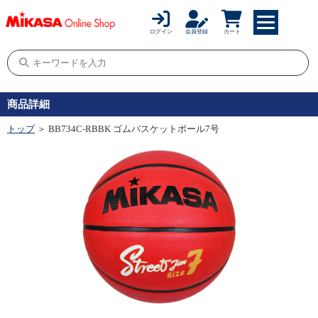
ログイン
会員登録
カート
商品詳細
トップ
＞ BB734C-RBBK ゴムバスケットボール7号