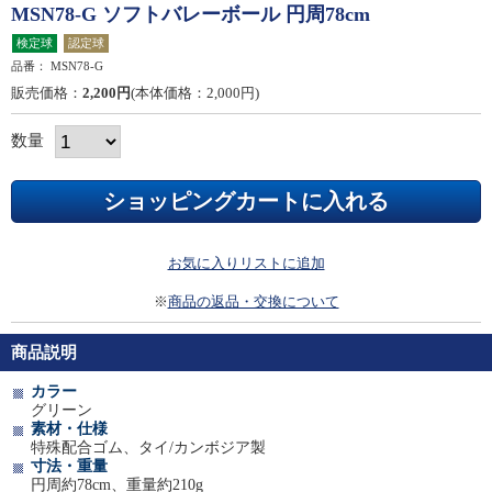
MSN78-G ソフトバレーボール 円周78cm
検定球
認定球
品番：
MSN78-G
販売価格：
2,200円
(本体価格：2,000円)
数量
お気に入りリストに追加
※
商品の返品・交換について
商品説明
カラー
グリーン
素材・仕様
特殊配合ゴム、タイ/カンボジア製
寸法・重量
円周約78cm、重量約210g