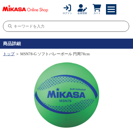
ログイン
会員登録
カート
商品詳細
トップ
＞ MSN78-G ソフトバレーボール 円周78cm