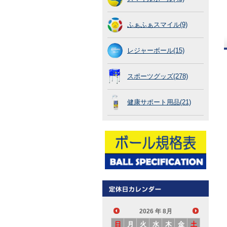
ふぁふぁスマイル(9)
レジャーボール(15)
スポーツグッズ(278)
健康サポート用品(21)
2026
年 8月
日
月
火
水
木
金
土