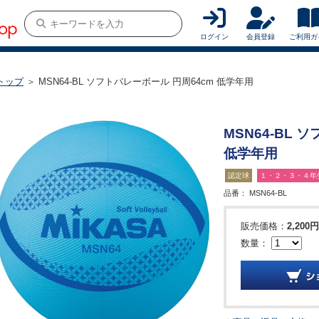
ログイン
会員登録
ご利用ガ
トップ
＞ MSN64-BL ソフトバレーボール 円周64cm 低学年用
MSN64-BL 
低学年用
認定球
１・２・３・４年
品番：
MSN64-BL
販売価格：
2,200円
数量：