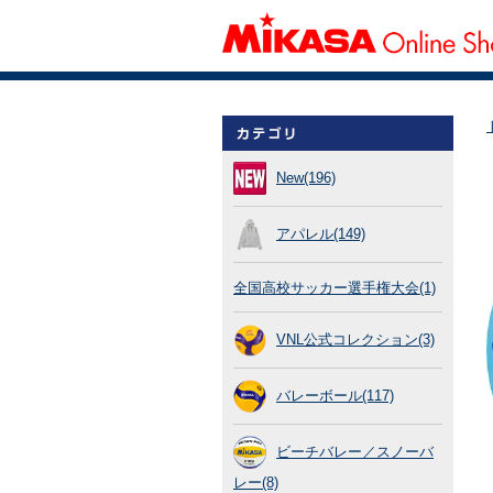
New(196)
アパレル(149)
全国高校サッカー選手権大会(1)
VNL公式コレクション(3)
バレーボール(117)
ビーチバレー／スノーバ
レー(8)