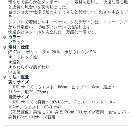
軽やかで柔らかなダンボールニット素材を使用し、快適な着心地
と上質な風合いを実現しました。
裾はジョガー仕様で足元をすっきりと見せつつ、動きやすさもプ
ラス。
シンプルで着回しやすいベーシックなデザインは、トレーニング
から日常使いまで幅広いシーンで活躍します。
快適さとスタイルを両立した、万能な一着です。
カラー
ブラック
素材・仕様
綿 75％、ポリエステル 20％、ポリウレタン 5％
★ストレッチ性
★速乾
★やわらかな肌ざわり
中国製
寸法・重量
実寸サイズ
XXLサイズ（ウエスト：88cm、ヒップ：116cm、股上：
31.5cm、股下：73cm）
目安サイズ
XXLサイズ（身長：182-188cm、チェスト･バスト：101-
107cm、ウェスト：85-91cm）
【商品画像】男性モデル 身長176cm / XLサイズ着用 女性モデル
身長168cm / Mサイズ着用