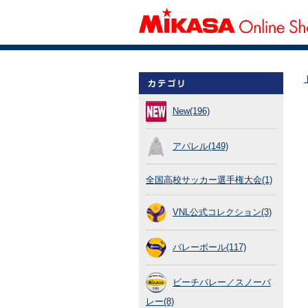
New(196)
アパレル(149)
全国高校サッカー選手権大会(1)
VNL公式コレクション(3)
バレーボール(117)
ビーチバレー／スノーバ
レー(8)