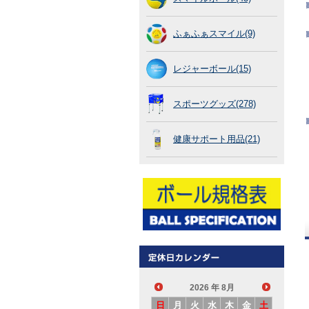
ふぁふぁスマイル(9)
レジャーボール(15)
スポーツグッズ(278)
健康サポート用品(21)
2026
年 8月
日
月
火
水
木
金
土