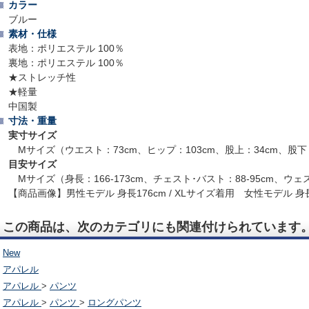
カラー
ブルー
素材・仕様
表地：ポリエステル 100％
裏地：ポリエステル 100％
★ストレッチ性
★軽量
中国製
寸法・重量
実寸サイズ
Mサイズ（ウエスト：73cm、ヒップ：103cm、股上：34cm、股下：
目安サイズ
Mサイズ（身長：166-173cm、チェスト･バスト：88-95cm、ウェス
【商品画像】男性モデル 身長176cm / XLサイズ着用 女性モデル 身長1
この商品は、次のカテゴリにも関連付けられています
New
アパレル
アパレル
>
パンツ
アパレル
>
パンツ
>
ロングパンツ