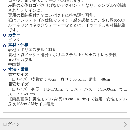
日常使いまで幅広いシーンで活躍します。
左胸の立体ロゴがさりげないアクセントとなり、シンプルで洗練
されたデザインに。
専用の収納袋付きでコンパクトに持ち運び可能。
裾はアジャストゴム仕様でフィット感を調整でき、少し深めのク
ルーネックはネックウォーマーなどとのレイヤードにも相性抜群
です。
カラー
ピンク
素材・仕様
表地：ポリエステル 100％
裏地・袋メッシュ部分：ポリエステル 100％★ストレッチ性
★パッカブル
中国製
寸法・重量
実寸サイズ
Lサイズ（後着丈：70cm、身巾：56.5cm、肩巾：48cm）
目安サイズ
Lサイズ（身長：172-178cm、チェスト･バスト：93-99cm、ウェ
スト：75-81cm）
【商品画像】男性モデル 身長176cm / XLサイズ着用 女性モデル
身長168cm / Mサイズ着用
ログイン