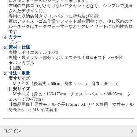
日常使いまで幅広いシーンで活躍します。
左胸の立体ロゴがさりげないアクセントとなり、シンプルで洗練
されたデザインに。
専用の収納袋付きでコンパクトに持ち運び可能。
裾はアジャストゴム仕様でフィット感を調整でき、少し深めのク
ルーネックはネックウォーマーなどとのレイヤードにも相性抜群
です。
カラー
ブルー
素材・仕様
表地：ポリエステル 100％
裏地・袋メッシュ部分：ポリエステル 100％★ストレッチ性
★パッカブル
中国製
寸法・重量
実寸サイズ
Mサイズ（後着丈：68cm、身巾：55cm、肩巾：46.5cm）
目安サイズ
Mサイズ（身長：166-173cm、チェスト･バスト：88-95cm、ウ
ェスト：70-77cm）
【商品画像】男性モデル 身長176cm / XLサイズ着用 女性モデル
身長168cm / Mサイズ着用
ログイン